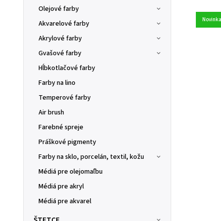
Olejové farby
Novink
Akvarelové farby
Akrylové farby
Gvašové farby
Hĺbkotlačové farby
Farby na lino
Temperové farby
Air brush
Farebné spreje
Práškové pigmenty
Farby na sklo, porcelán, textil, kožu
Médiá pre olejomaľbu
Médiá pre akryl
Médiá pre akvarel
ŠTETCE