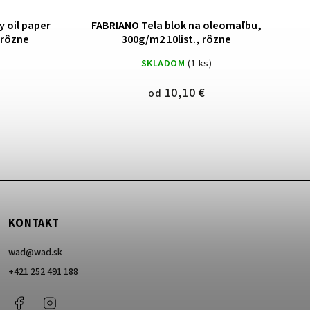
y oil paper
FABRIANO Tela blok na oleomaľbu,
 rôzne
300g/m2 10list., rôzne
SKLADOM
(1 ks)
10,10 €
od
KONTAKT
wad
@
wad.sk
+421 252 491 188
Facebook
Instagram