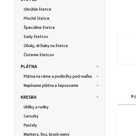
Okrúhle štetce
Ploché štetce
Špeciálne štetce
Sady štetcov
Obaly, držiaky na štetce
Čistenie štetcov
PLÁTNA
Plátna na ráme a podložky pod maľbu
Napínanie plátna a šepsovanie
Po
KRESBA
Uhlíky a rudky
Ceruzky
Pastely
Markery, fixy, brush-peny