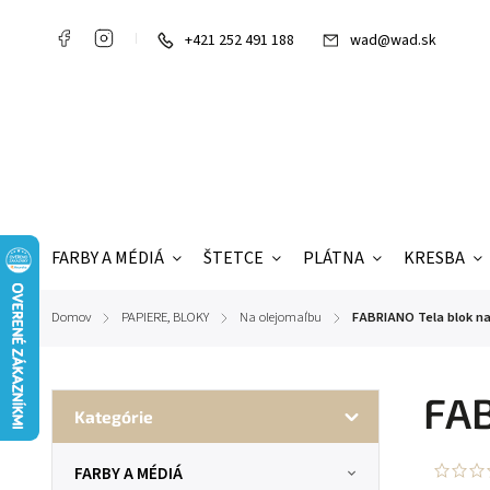
+421 252 491 188
wad@wad.sk
FARBY A MÉDIÁ
ŠTETCE
PLÁTNA
KRESBA
Domov
PAPIERE, BLOKY
Na olejomaľbu
FABRIANO Tela blok na 
/
/
/
FAB
Kategórie
FARBY A MÉDIÁ