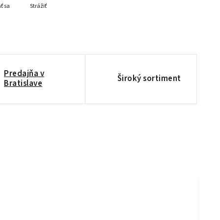
ť sa
Strážiť
Predajňa v
Široký sortiment
Bratislave