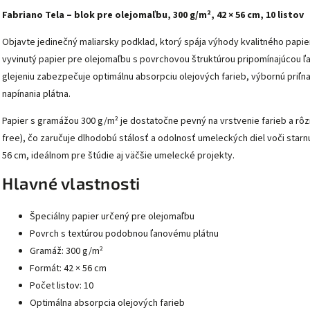
Fabriano Tela – blok pre olejomaľbu, 300 g/m², 42 × 56 cm, 10 listov
Objavte jedinečný maliarsky podklad, ktorý spája výhody kvalitného papier
vyvinutý papier pre olejomaľbu s povrchovou štruktúrou pripomínajúcou 
glejeniu zabezpečuje optimálnu absorpciu olejových farieb, výbornú priľ
napínania plátna.
Papier s gramážou 300 g/m² je dostatočne pevný na vrstvenie farieb a rôzn
free), čo zaručuje dlhodobú stálosť a odolnosť umeleckých diel voči starn
56 cm, ideálnom pre štúdie aj väčšie umelecké projekty.
Hlavné vlastnosti
Špeciálny papier určený pre olejomaľbu
Povrch s textúrou podobnou ľanovému plátnu
Gramáž: 300 g/m²
Formát: 42 × 56 cm
Počet listov: 10
Optimálna absorpcia olejových farieb