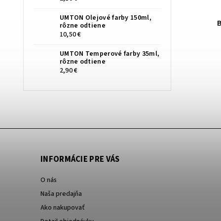
UMTON Olejové farby 150ml,
B
rôzne odtiene
10,50 €
UMTON Temperové farby 35ml,
rôzne odtiene
2,90 €
INFORMÁCIE PRE VÁS
O nás
Naša predajňa
Ako nakupovať