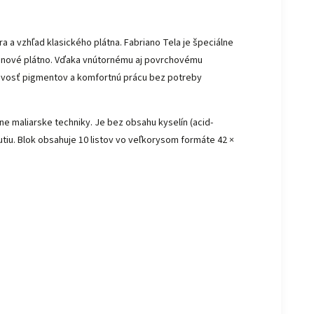
a a vzhľad klasického plátna. Fabriano Tela je špeciálne
ľanové plátno. Vďaka vnútornému aj povrchovému
navosť pigmentov a komfortnú prácu bez potreby
e maliarske techniky. Je bez obsahu kyselín (acid-
utiu. Blok obsahuje 10 listov vo veľkorysom formáte 42 ×