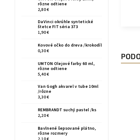
rôzne odtiene
2,80 €
DaVinci okrúhle syntetické
štetce FIT séria 373
1,90 €
Kovové očko do dreva /krokodíl
0,30 €
PODO
UMTON Olejové farby 60 ml,
rôzne odtiene
5,40 €
Van Gogh akvarel v tube 10ml
/rôzne
3,30 €
REMBRANDT suchý pastel /ks
2,20 €
Bavlnené šepsované plátno,
rôzne rozmery
2,10 €