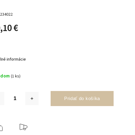
234022
,10 €
ilné informácie
adom
(1 ks)
Pridať do košíka