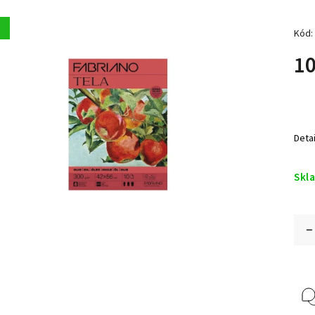
a
Kód:
10
Deta
Skl