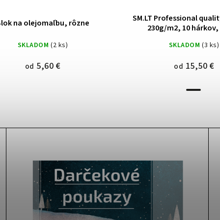
SM.LT Professional qualit
lok na olejomaľbu, rôzne
230g/m2, 10 hárkov,
SKLADOM
(2 ks)
SKLADOM
(3 ks)
5,60 €
15,50 €
od
od