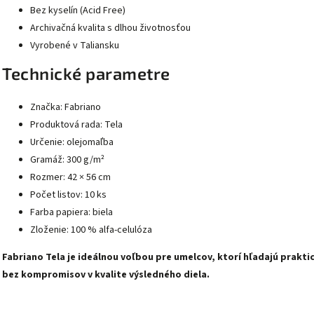
Bez kyselín (Acid Free)
Archivačná kvalita s dlhou životnosťou
Vyrobené v Taliansku
Technické parametre
Značka: Fabriano
Produktová rada: Tela
Určenie: olejomaľba
Gramáž: 300 g/m²
Rozmer: 42 × 56 cm
Počet listov: 10 ks
Farba papiera: biela
Zloženie: 100 % alfa-celulóza
Fabriano Tela je ideálnou voľbou pre umelcov, ktorí hľadajú prakt
bez kompromisov v kvalite výsledného diela.