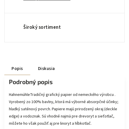
Široký sortiment
Popis
Diskusia
Podrobný popis
HahnemühleTradičný grafický papier od nemeckého výrobcu .
Vyrobený zo 100% bavlny, ktorá má výborné absorpčné účinky;
hladký saténový povrch. Papiere majú prirodzený okraj (deckle
edge) a vodoznak. Sú vhodné najmä pre drevoryt a sieťotlač,
môžete ho však použiť aj pre linoryt a hĺbkotlač.