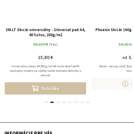
SM.LT Skicár univerzálny - Universal pad A4,
Phoenix Skicár 160g/
40 listov, 200g/m2
SKLADOM
(5 ks)
SKLADOM
15,80 €
3,
od
Univerzálny skicár A4 200 g/m2 40 listov Acid free Ph
Skicár - ceruza, uhoľ, farbi
neutrálny vhodný na všetky suché kresliace techniky a
mastn
akvarel
D
Do košíka
INFORMÁCIE PRE VÁS