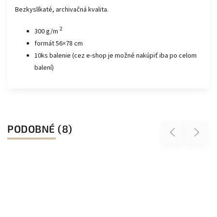
Bezkyslíkaté, archivačná kvalita.
2
300 g/m
formát 56×78 cm
10ks balenie (cez e-shop je možné nakúpiť iba po celom
balení)
PODOBNÉ (8)
Previous
Next