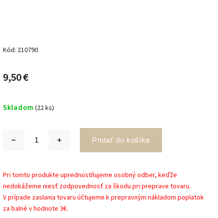
Kód:
210790
9,50 €
Skladom
(22 ks)
Pridať do košíka
Pri tomto produkte uprednostňujeme osobný odber, keďže
nedokážeme niesť zodpovednosť za škodu pri preprave tovaru.
V prípade zaslania tovaru účtujeme k prepravným nákladom poplatok
za balné v hodnote 3€.