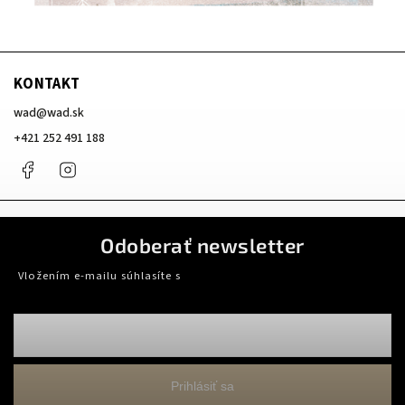
KONTAKT
wad
@
wad.sk
+421 252 491 188
Facebook
Instagram
Odoberať newsletter
Vložením e-mailu súhlasíte s
podmienkami ochrany osobných údajov
Prihlásiť sa