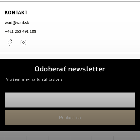
KONTAKT
wad
@
wad.sk
+421 252 491 188
Facebook
Instagram
Odoberať newsletter
Vložením e-mailu súhlasíte s
podmienkami ochrany osobných údajov
Prihlásiť sa