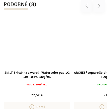
PODOBNÉ (8)
Previous
Next
SM.LT Skicár na akvarel - Watercolor pad, A3
ARCHES® Aquarelle blok
, 30 listov, 280g/m2
300g
NA OBJEDNÁVKU
SKLADO
22,50 €
71 
Detail
D