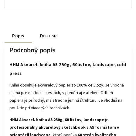
Popis
Diskusia
Podrobný popis
HHM Akvarel. kniha A5 250g, 60listov, landscape,cold
press
Kniha obsahuje akvarelový papier zo 100% celulózy. Je vhodná
najmä pre maľbu na cestách, v plenéri aj v ateliéri. Odtieň
papiera je prírodný, má stredne jemnú štruktúru. Je vhodná na
použitie pri viacerých technikách.
HHM Akvarel. kniha A5 250g, 60 listov, landscape
je
profesionálny akvarelový sketchbook
s
A5 formátom v
orientácii landscape
, ktorý ponúka
60 strán kvalitného