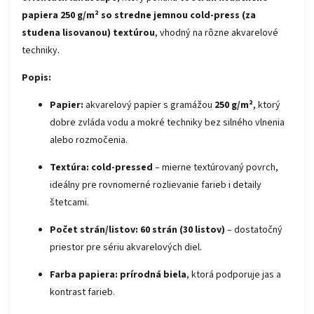
papiera 250 g/m² so stredne jemnou cold-press (za
studena lisovanou) textúrou
, vhodný na rôzne akvarelové
techniky.
Popis:
Papier:
akvarelový papier s gramážou
250 g/m²
, ktorý
dobre zvláda vodu a mokré techniky bez silného vlnenia
alebo rozmočenia.
Textúra:
cold-pressed
– mierne textúrovaný povrch,
ideálny pre rovnomerné rozlievanie farieb i detaily
štetcami.
Počet strán/listov:
60 strán (30 listov)
– dostatočný
priestor pre sériu akvarelových diel.
Farba papiera:
prírodná biela
, ktorá podporuje jas a
kontrast farieb.