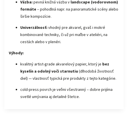
Väzba:
pevná knižná väzba v
landscape (vodorovnom)
formáte
– pohodlná napr. na panoramatické scény alebo
širšie kompozície.
Univerzálnosť:
vhodný pre akvarel, gvaš i mokré
kombinované techniky, či už pri maľbe v ateliéri, na
cestách alebo v plenéri.
Výhody:
kvalitný artist-grade akvarelový papier, ktorý je
bez
kyselín a odolný voči starnutiu
(dlhodobá životnosť
diel) — vlastnosť typická pre produkty z tejto kategórie.
cold-press povrch je veľmi všestranný – dobre prijíma
svetlé umývania aj detailné štetce.