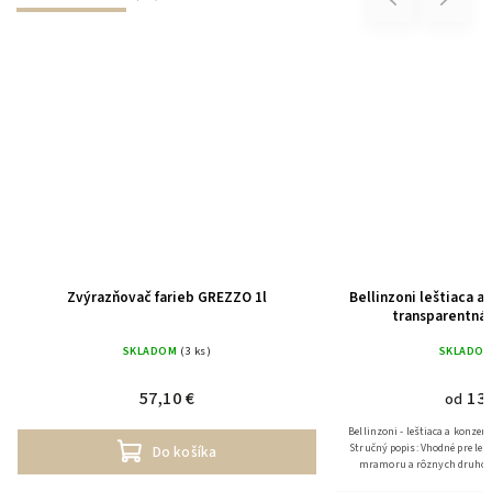
Zvýrazňovač farieb GREZZO 1l
Bellinzoni leštiaca a
transparentná
SKLADOM
(3 ks)
SKLADO
57,10 €
13,
od
Bellinzoni - leštiaca a konze
Stručný popis: Vhodné pre leš
Do košíka
mramoru a rôznych druhov 
mramor, ž