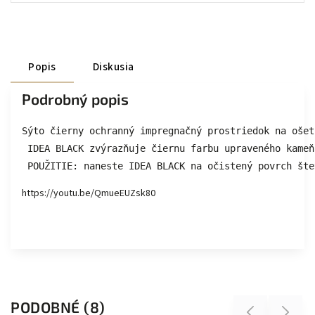
Popis
Diskusia
Podrobný popis
Sýto čierny ochranný impregnačný prostriedok na ošet
 IDEA BLACK zvýrazňuje čiernu farbu upraveného kameň
 POUŽITIE: naneste IDEA BLACK na očistený povrch šte
https://youtu.be/QmueEUZsk80
PODOBNÉ (8)
Previous
Next