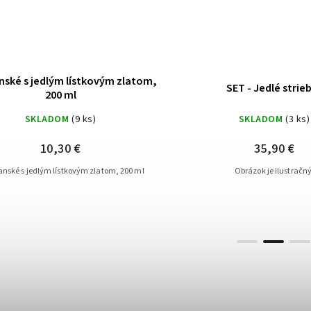
dlým lístkovým zlatom,
SET - Jedlé striebro
200 ml
LADOM
(9 ks)
SKLADOM
(3 ks)
10,30 €
35,90 €
ým lístkovým zlatom, 200 ml
Obrázok je ilustračný.