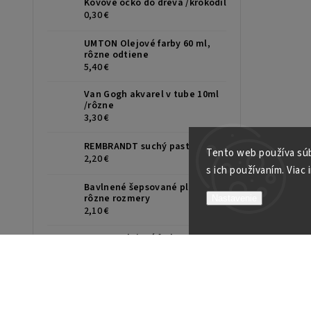
Kovové očko do dreva /krokodíl
0,30 €
UMTON Olejové farby 60 ml,
rôzne odtiene
5,40 €
Van Gogh akvarel v tube 10ml
/rôzne
3,30 €
REMBRANDT suchý pastel /ks
Tento web používa súb
2,20 €
s ich používaním. Viac 
Bavlnené šepsované plátno,
rôzne rozmery
Nastavenie
2,10 €
UMTON Olejové farby 150ml,
rôzne odtiene
10,50 €
UMTON Temperové farby 35ml,
rôzne odtiene