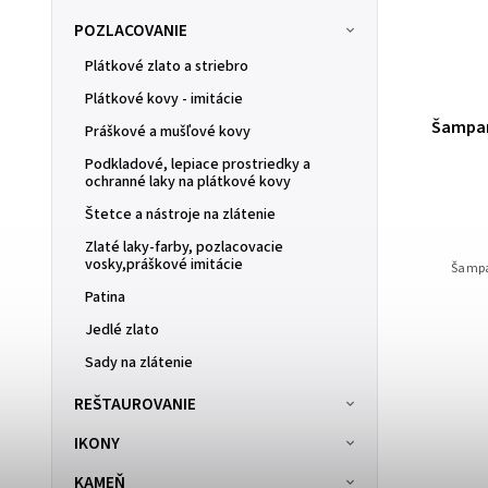
POZLACOVANIE
Plátkové zlato a striebro
Plátkové kovy - imitácie
Jedlé plátkové zlato 23 karátové, 25
Šampanské s je
Práškové a mušľové kovy
m
plátkov, 8x8cm
Podkladové, lepiace prostriedky a
ochranné laky na plátkové kovy
SKLADOM
(2 ks)
SK
Štetce a nástroje na zlátenie
102,80 €
Zlaté laky-farby, pozlacovacie
vosky,práškové imitácie
Šampanské s jedl
Patina
Jedlé zlato
Sady na zlátenie
REŠTAUROVANIE
IKONY
KAMEŇ