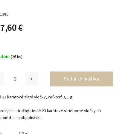
1386
7,60 €
adom
(26 ks)
Pridať do košíka
 23 karátové zlaté vločky, veľkosť 3, 1 g
zok je ilustračný. Jedlé 23 karátové strieborné vločky sú
upné iba na objednávku.