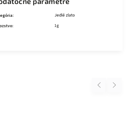
odatočné parametre
Jedlé zlato
egória
:
1g
ozstvo
:
Previous
Next