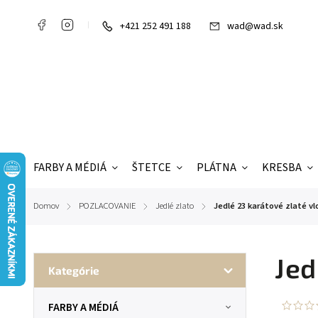
+421 252 491 188
wad@wad.sk
FARBY A MÉDIÁ
ŠTETCE
PLÁTNA
KRESBA
Domov
POZLACOVANIE
Jedlé zlato
Jedlé 23 karátové zlaté vlo
/
/
/
Jed
Kategórie
FARBY A MÉDIÁ