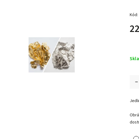
Kód:
22
Skl
Jedlé
Obrá
dost