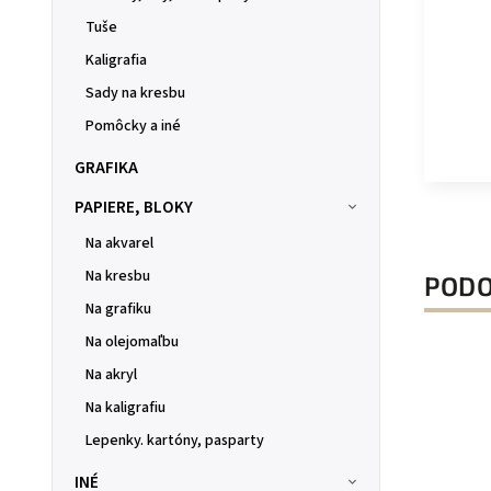
Tuše
Kaligrafia
Sady na kresbu
Pomôcky a iné
GRAFIKA
PAPIERE, BLOKY
Na akvarel
Na kresbu
PODO
Na grafiku
Na olejomaľbu
Na akryl
Na kaligrafiu
Lepenky. kartóny, pasparty
INÉ