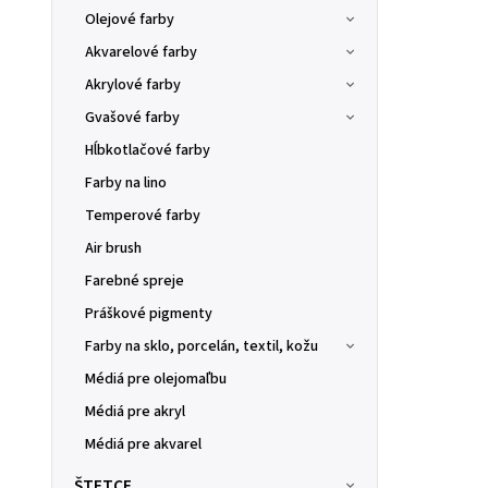
Olejové farby
Akvarelové farby
Akrylové farby
Gvašové farby
Hĺbkotlačové farby
Farby na lino
Temperové farby
Air brush
Farebné spreje
Práškové pigmenty
Farby na sklo, porcelán, textil, kožu
Médiá pre olejomaľbu
Médiá pre akryl
Médiá pre akvarel
ŠTETCE