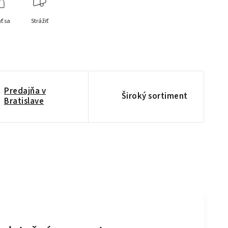
ť sa
Strážiť
Predajňa v
Široký sortiment
Bratislave