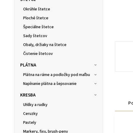
Okrúhle štetce
Ploché štetce
Špeciálne štetce
Sady štetcov
Obaly, držiaky na štetce
Čistenie štetcov
PLÁTNA
Plátna na ráme a podložky pod maľbu
Napínanie plátna a šepsovanie
KRESBA
Po
Uhlíky a rudky
Ceruzky
Pastely
Markery, fixy, brush-peny