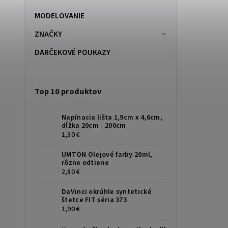
MODELOVANIE
ZNAČKY
DARČEKOVÉ POUKAZY
Top 10 produktov
Napínacia lišta 1,9cm x 4,6cm,
dĺžka 20cm - 200cm
1,30 €
UMTON Olejové farby 20ml,
rôzne odtiene
2,80 €
DaVinci okrúhle syntetické
štetce FIT séria 373
1,90 €