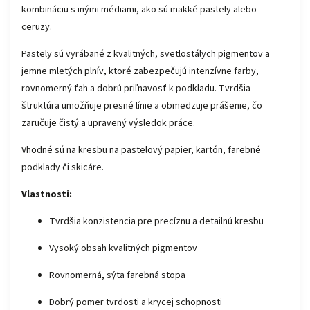
kombináciu s inými médiami, ako sú mäkké pastely alebo
ceruzy.
Pastely sú vyrábané z kvalitných, svetlostálych pigmentov a
jemne mletých plnív, ktoré zabezpečujú intenzívne farby,
rovnomerný ťah a dobrú priľnavosť k podkladu. Tvrdšia
štruktúra umožňuje presné línie a obmedzuje prášenie, čo
zaručuje čistý a upravený výsledok práce.
Vhodné sú na kresbu na pastelový papier, kartón, farebné
podklady či skicáre.
Vlastnosti:
Tvrdšia konzistencia pre precíznu a detailnú kresbu
Vysoký obsah kvalitných pigmentov
Rovnomerná, sýta farebná stopa
Dobrý pomer tvrdosti a krycej schopnosti