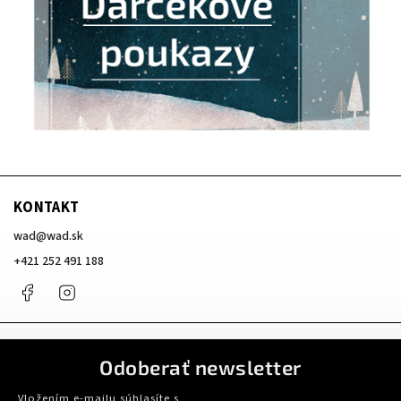
KONTAKT
wad
@
wad.sk
+421 252 491 188
Facebook
Instagram
Odoberať newsletter
Vložením e-mailu súhlasíte s
podmienkami ochrany osobných údajov