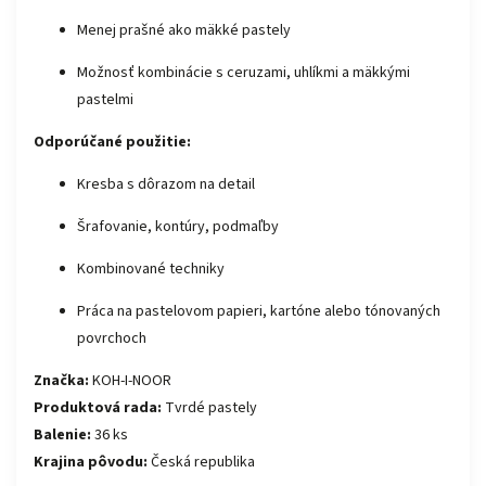
Menej prašné ako mäkké pastely
Možnosť kombinácie s ceruzami, uhlíkmi a mäkkými
pastelmi
Odporúčané použitie:
Kresba s dôrazom na detail
Šrafovanie, kontúry, podmaľby
Kombinované techniky
Práca na pastelovom papieri, kartóne alebo tónovaných
povrchoch
Značka:
KOH-I-NOOR
Produktová rada:
Tvrdé pastely
Balenie:
36 ks
Krajina pôvodu:
Česká republika