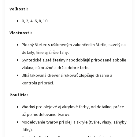
Veľkosti:
0, 2, 4, 6, 8, 10
Vlastnosti:
Plochý štetec s ušikmeným zakončením štetín, skvelý na
detaily, línie aj širšie ťahy.
Syntetické zlaté štetiny napodobňujú prirodzené sobolie
vlákna, sú pružné a držia dobre farbu.
Dlhá lakovaná drevená rukoväť zlepšuje držanie a
kontrolu pri práci.
Použitie:
Vhodný pre olejové aj akrylové farby, od detailnej práce
až po modelovanie tvarov.
Modelovanie tvarov pri oleji a akryle (tváre, vlasy, záhyby
látky).