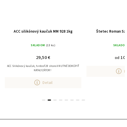
ACC silikónový kaučuk MM 928 1kg
Štetec Roman Szm
SKLADOM
(13 ks)
SKLADO
29,50 €
10,
od
ACC Silikónový kaučuk, tvrdosť 28 shore A NUTNÉ DOKÚPIŤ
KATALYZÁTOR !
D
Detail