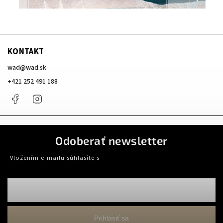
KONTAKT
wad
@
wad.sk
+421 252 491 188
Facebook
Instagram
Odoberať newsletter
Vložením e-mailu súhlasíte s
podmienkami ochrany osobných údajov
Prihlásiť sa