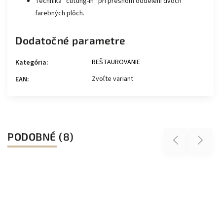
Technika “cutting-in” pri presnom oddelení dvoch
farebných plôch.
Dodatočné parametre
REŠTAUROVANIE
Kategória
:
Zvoľte variant
EAN
:
PODOBNÉ (8)
Previous
Next