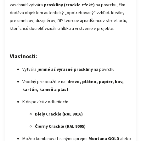
zaschnutí vytvára
praskliny (crackle efekt)
na povrchu, čím
dodáva objektom autentický „opotrebovaný“ vzhľad. Ideálny
pre umelcov, dizajnérov, DIY tvorcov aj nadšencov street artu,
ktorí chcú docieliť vizuálnu hĺbku a vrstvenie v projekte.
Vlastnosti:
Vytvára
jemné až výrazné praskliny
na povrchu
Vhodný pre použitie na:
drevo, plátno, papier, kov,
kartón, kameň a plast
K dispozícii v odtieňoch:
Biely Crackle (RAL 9016)
Čierny Crackle (RAL 9005)
Možno kombinovať s inými sprejmi
Montana GOLD
alebo