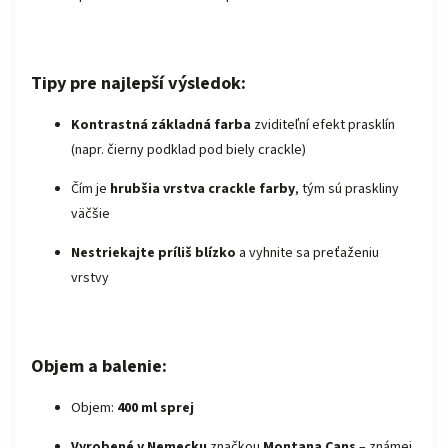
Tipy pre najlepší výsledok:
Kontrastná základná farba
zviditeľní efekt prasklín
(napr. čierny podklad pod biely crackle)
Čím je
hrubšia vrstva crackle farby
, tým sú praskliny
väčšie
Nestriekajte príliš blízko
a vyhnite sa preťaženiu
vrstvy
Objem a balenie:
Objem:
400 ml sprej
Vyrobené v Nemecku
značkou
Montana Cans
– známej