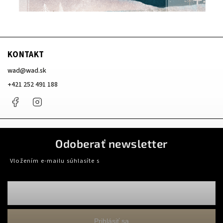
KONTAKT
wad
@
wad.sk
+421 252 491 188
Facebook
Instagram
Odoberať newsletter
Vložením e-mailu súhlasíte s
podmienkami ochrany osobných údajov
Prihlásiť sa