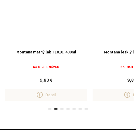
Montana matný lak T1010, 400ml
Montana lesklý l
NA OBJEDNÁVKU
NA OBJE
9,80 €
9,80
Detail
D