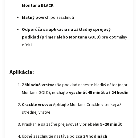
Montana BLACK
Matný povrch
po zaschnutí
Odporúča sa aplikácia na základný sprejový
podklad (primer alebo Montana GOLD)
pre optimálny
efekt
Aplikácia:
Základná vrstva:
Na podklad naneste hladký náter (napr.
Montana GOLD), nechajte
vyschnúť 45 minút až 24 hodín
Crackle vrstva:
Aplikujte Montana Crackle v tenkej až
strednej vrstve
Praskanie sa začne prejavovať v priebehu
5–20 minút
Úplné zaschnutie nastáva po
cca 24 hodinách