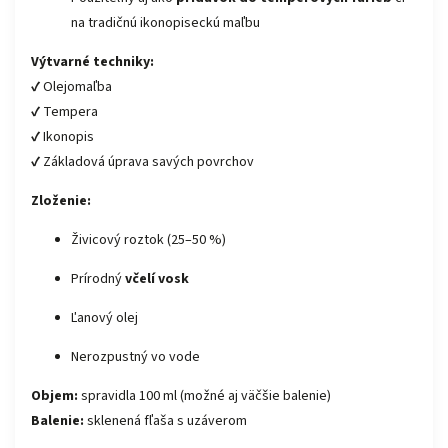
na tradičnú ikonopiseckú maľbu
Výtvarné techniky:
✔ Olejomaľba
✔ Tempera
✔ Ikonopis
✔ Základová úprava savých povrchov
Zloženie:
Živicový roztok (25–50 %)
Prírodný
včelí vosk
Ľanový olej
Nerozpustný vo vode
Objem:
spravidla 100 ml (možné aj väčšie balenie)
Balenie:
sklenená fľaša s uzáverom