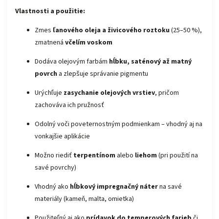
Vlastnosti a použitie:
Zmes
ľanového oleja a živicového roztoku
(25–50 %),
zmatnená
včelím voskom
Dodáva olejovým farbám
hĺbku, saténový až matný
povrch
a zlepšuje správanie pigmentu
Urýchľuje
zasychanie olejových vrstiev
, pričom
zachováva ich pružnosť
Odolný voči poveternostným podmienkam – vhodný aj na
vonkajšie aplikácie
Možno riediť
terpentínom
alebo
liehom
(pri použití na
savé povrchy)
Vhodný ako
hĺbkový impregnačný náter
na savé
materiály (kameň, malta, omietka)
Použiteľný aj ako
prídavok do temperových farieb
či