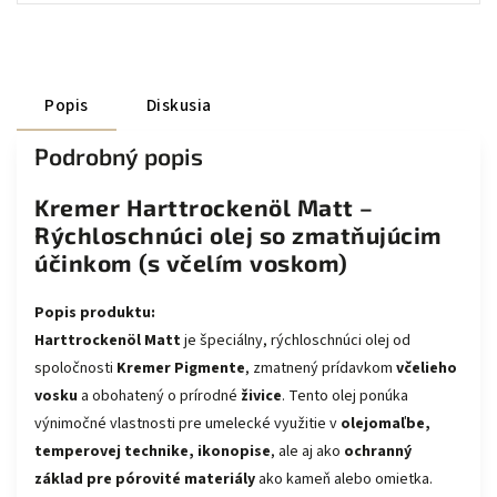
Popis
Diskusia
Podrobný popis
Kremer Harttrockenöl Matt –
Rýchloschnúci olej so zmatňujúcim
účinkom (s včelím voskom)
Popis produktu:
Harttrockenöl Matt
je špeciálny, rýchloschnúci olej od
spoločnosti
Kremer Pigmente
, zmatnený prídavkom
včelieho
vosku
a obohatený o prírodné
živice
. Tento olej ponúka
výnimočné vlastnosti pre umelecké využitie v
olejomaľbe,
temperovej technike, ikonopise
, ale aj ako
ochranný
základ pre pórovité materiály
ako kameň alebo omietka.