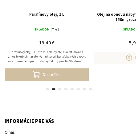
Parafínový olej, 1 L
Olej na obnovu nábyt
150ml, rôzn
SKLADOM
(7 ks)
SKLADO
19,40 €
5,90
Parafínový olej, 1 L Je to minerálny olej ako rafinovaná
zmes tekutých nasytených uhlovodikov získaných z ropy.
D
Paraffinum perliquidum-ľahký tekutý parafín Vlastnosti:...
Do košíka
INFORMÁCIE PRE VÁS
O nás