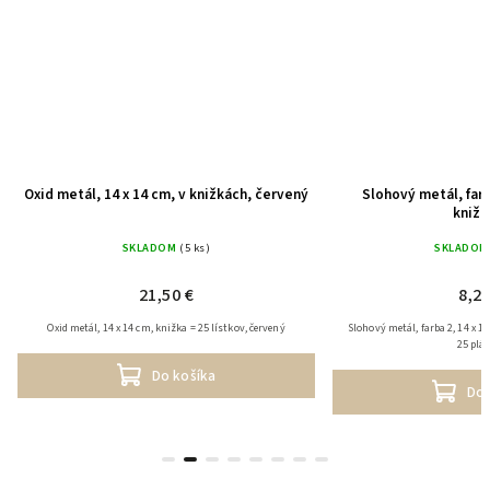
Oxid metál, 14 x 14 cm, v knižkách, červený
Slohový metál, farb
knižk
SKLADOM
(5 ks)
SKLADOM
21,50 €
8,20
Oxid metál, 14 x 14 cm, knižka = 25 lístkov, červený
Slohový metál, farba 2, 14 x 1
25 plá
Do košíka
Do 