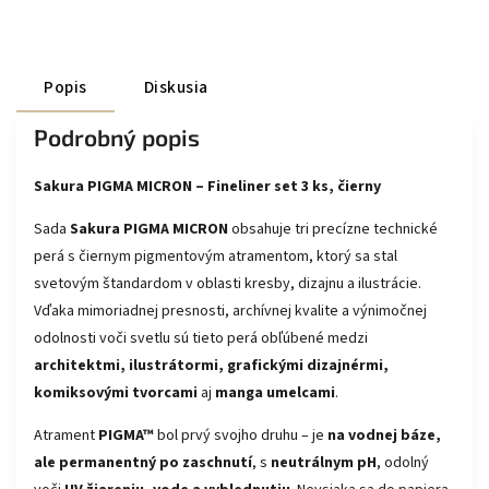
Popis
Diskusia
Podrobný popis
Sakura PIGMA MICRON – Fineliner set 3 ks, čierny
Sada
Sakura PIGMA MICRON
obsahuje tri precízne technické
perá s čiernym pigmentovým atramentom, ktorý sa stal
svetovým štandardom v oblasti kresby, dizajnu a ilustrácie.
Vďaka mimoriadnej presnosti, archívnej kvalite a výnimočnej
odolnosti voči svetlu sú tieto perá obľúbené medzi
architektmi, ilustrátormi, grafickými dizajnérmi,
komiksovými tvorcami
aj
manga umelcami
.
Atrament
PIGMA™
bol prvý svojho druhu – je
na vodnej báze,
ale permanentný po zaschnutí
, s
neutrálnym pH
, odolný