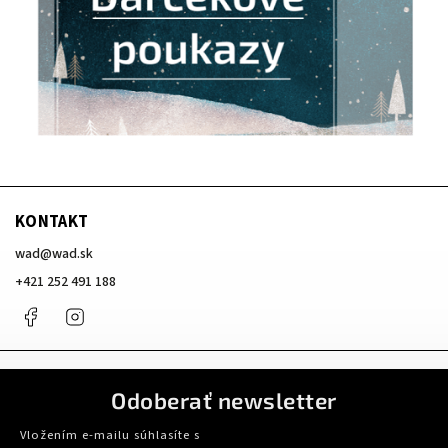
KONTAKT
wad
@
wad.sk
+421 252 491 188
Facebook
Instagram
Odoberať newsletter
Vložením e-mailu súhlasíte s
podmienkami ochrany osobných údajov