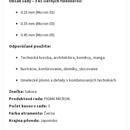
Obsah sady – 3 ks čiernych finelinerov:
0.25 mm (Micron 01)
0.35 mm (Micron 03)
0.45 mm (Micron 05)
Odporúčané použitie:
Technická kresba, architektúra, komiksy, manga
Ilustrácie, kontúrovanie, denníky, skicovanie
Umelecké písmo a detaily v kombinovaných technikách
Značka:
Sakura
Produktová rada:
PIGMA MICRON
Počet kusov v sade:
3
Farba atramentu:
Čierna
Krajina pôvodu:
Japonsko