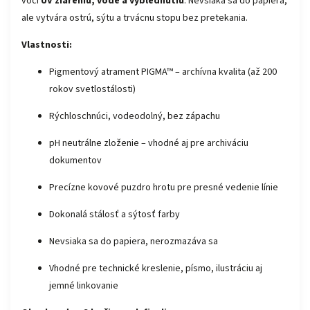
voči
UV žiareniu, vode a vyblednutiu
. Nevsiaka sa do papiera,
ale vytvára ostrú, sýtu a trvácnu stopu bez pretekania.
Vlastnosti:
Pigmentový atrament PIGMA™ – archívna kvalita (až 200
rokov svetlostálosti)
Rýchloschnúci, vodeodolný, bez zápachu
pH neutrálne zloženie – vhodné aj pre archiváciu
dokumentov
Precízne kovové puzdro hrotu pre presné vedenie línie
Dokonalá stálosť a sýtosť farby
Nevsiaka sa do papiera, nerozmazáva sa
Vhodné pre technické kreslenie, písmo, ilustráciu aj
jemné linkovanie