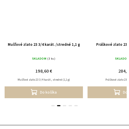
Mušľové zlato 23 3/4 karát. /stredné 1,1 g
Práškové zlato 23 
SKLADOM
(3 ks)
SKLADO
198,60 €
284,2
Mušľové zlato 23 3/4 karát., stredné (1,1 g)
Práškové zlato 23 3
Do košíka
Do 