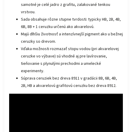
samotné je celé jadro z grafitu, zalakované tenkou
vrstvou.
Sada obsahuje rôzne stupne tvrdosti: typicky HB, 2B, 4B,
6B, 8B + 1 ceruzku určenú ako akvarelovú.
Majú dlhšiu životnosť a intenzívnejší pigment ako u bežnej
ceruzky so drevom.
Vďaka možnosti rozmazať stopu vodou (pri akvarelovej
ceruzke vo výbave) sú vhodné aj pre lavírovanie,
tieňovanie s plynulými prechodmi a umelecké
experimenty.
Súprava ceruziek bez dreva 8911 v gradácii 8B, 6B, 4B,
2B, HB a akvarelovú grafitovú ceruzku bez dreva 8912.