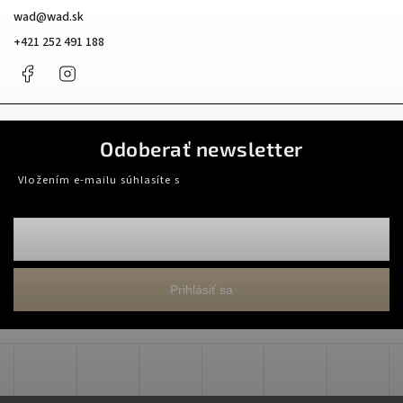
wad
@
wad.sk
+421 252 491 188
Facebook
Instagram
Odoberať newsletter
Vložením e-mailu súhlasíte s
podmienkami ochrany osobných údajov
Prihlásiť sa