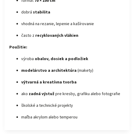
formát
70 × 100 cm
dobrá
stabilita
vhodná na rezanie, lepenie a kašírovanie
často z
recyklovaných vlákien
Použitie:
výroba
obalov, dosiek a podložiek
modelárstvo a architektúra
(makety)
výtvarná a kreatívna tvorba
ako
zadná výstuž
pre kresby, grafiku alebo fotografie
školské a technické projekty
maľba akrylom alebo temperou