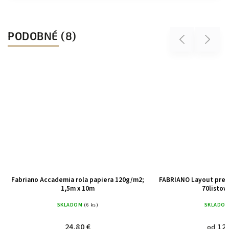
PODOBNÉ (8)
Previous
Next
Fabriano Accademia rola papiera 120g/m2;
FABRIANO Layout pre 
1,5m x 10m
70listov
SKLADOM
(6 ks)
SKLADO
24,80 €
12,
od