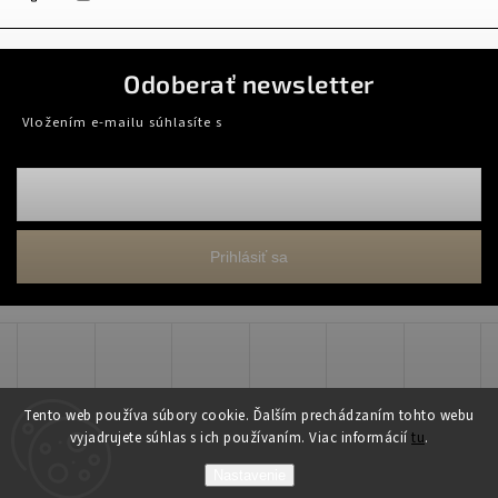
Odoberať newsletter
Vložením e-mailu súhlasíte s
podmienkami ochrany osobných údajov
Prihlásiť sa
Tento web používa súbory cookie. Ďalším prechádzaním tohto webu
vyjadrujete súhlas s ich používaním. Viac informácií
tu
.
Copyright 2026
WADART, s.r.o.
. Všetky práva vyhradené.
Nastavenie
Grafický návrh vytvořil a nakódoval
Shoptak.cz