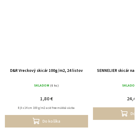
D&R Vreckový skicár 100g/m2, 24 listov
SENNELIER skicár na ol
SKLADOM
(6 ks)
SKLADO
1,80 €
24,4
8,9 x 14 cm 100 g/m2 acid free mäkká väzba
Do 
Do košíka