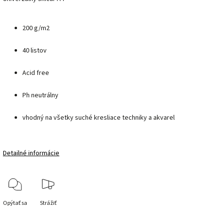
200 g/m2
40 listov
Acid free
Ph neutrálny
vhodný na všetky suché kresliace techniky a akvarel
Detailné informácie
Opýtať sa
Strážiť