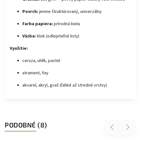
Povrch:
jemne štruktúrovaný, univerzálny
Farba papiera:
prírodná biela
Väzba:
blok (odlepiteľné listy)
Využitie:
ceruza, uhlík, pastel
atrament, fixy
akvarel, akryl, gvaš (ľahké až stredné vrstvy)
PODOBNÉ (8)
Previous
Next