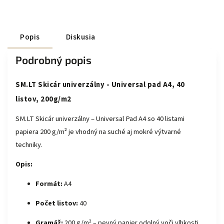
Popis
Diskusia
Podrobný popis
SM.LT Skicár univerzálny - Universal pad A4, 40
listov, 200g/m2
SM.LT Skicár univerzálny – Universal Pad A4 so 40 listami
papiera 200 g/m² je vhodný na suché aj mokré výtvarné
techniky.
Opis:
Formát:
A4
Počet listov:
40
Gramáž:
200 g/m² – pevný papier odolný voči vlhkosti