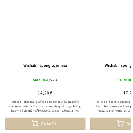
Wishab - špongia, jemná
Wishab - špongi
SKLADOM
(5 ks)
SKLADOM
14,20 €
17,2
Wishab - špongia Používa sa na pohodlné a bezpečné
Wishab - špongia Používa sa na pohodlné a bezpečné
chemické čistenie plôch na: papier, steny, stropy, obrazy,
chemické čistenie plôch na: pa
frezky, nástenné maľby, tapety, tapisérie, textil a iné...
frezky, nástenné maľby, tapety,
Do košíka
Do 