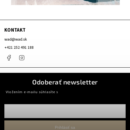
KONTAKT
wad
@
wad.sk
+421 252 491 188
Facebook
Instagram
Odoberať newsletter
Vložením e-mailu súhlasíte s
podmienkami ochrany osobných údajov
Prihlásiť sa