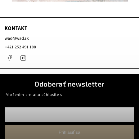
KONTAKT
wad
@
wad.sk
+421 252 491 188
Facebook
Instagram
Odoberať newsletter
Vložením e-mailu súhlasíte s
podmienkami ochrany osobných údajov
Prihlásiť sa