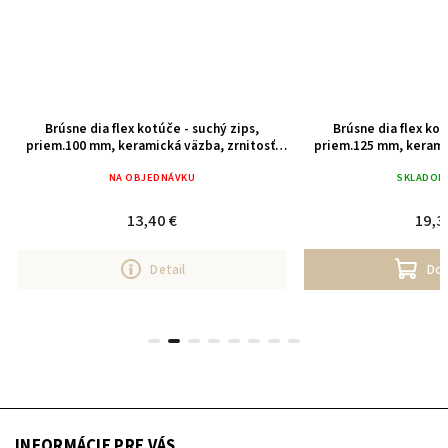
Brúsne dia flex kotúče - suchý zips,
Brúsne dia flex kot
priem.100 mm, keramická väzba, zrnitosť:
priem.125 mm, keramic
3000
20
NA OBJEDNÁVKU
SKLADOM
13,40 €
19,3
Detail
Do 
INFORMÁCIE PRE VÁS