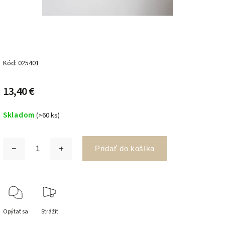
Kód:
025401
13,40 €
Skladom
(>60 ks)
Pridať do košíka
Opýtať sa
Strážiť