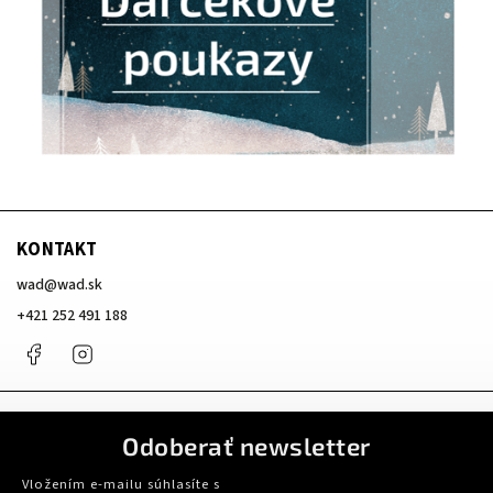
KONTAKT
wad
@
wad.sk
+421 252 491 188
Facebook
Instagram
Odoberať newsletter
Vložením e-mailu súhlasíte s
podmienkami ochrany osobných údajov