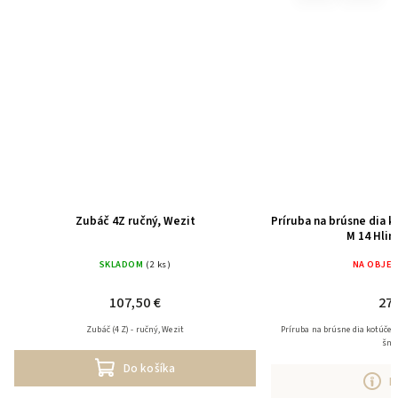
Zubáč 4Z ručný, Wezit
Príruba na brúsne dia 
M 14 Hlin
SKLADOM
(2 ks)
NA OBJE
107,50 €
27 
Zubáč (4 Z) - ručný, Wezit
Príruba na brúsne dia kotúče,
šne
Do košíka
D