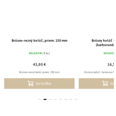
Brúsno-rezný kotúč, priem. 150 mm
Brúsny kotúč - 
(karborundov
SKLADOM
(5 ks)
SKLADO
43,80 €
16,5
Brúsno-rezný kotúč, priem. 150 mm
Brúsny kotúč - tanierový SI
Do košíka
Do 