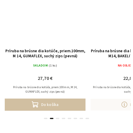
Príruba na brúsne dia kotúče, priem.100mm,
Príruba na brúsne dia 
M 14, GUMAFLEX, suchý zips (pevná)
M14, BAKELIT,
SKLADOM
(1 ks)
NA OBJE
27,70 €
22,8
Príruba na brúsne dia kotúče, priem.100mm, M 14,
Príruba na brúsne dia kotúče,
GUMAFLEX, suchý zips (pevná)
suchý 
Do košíka
D