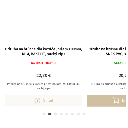
Príruba na brúsne dia kotúče, priem.100mm,
Príruba na brúsne dia 
M14, BAKELIT, suchý zips
ŠNEK PVC, s
NA OBJEDNÁVKU
SKLADO
22,80 €
20,7
Príruba na brúsne dia kotúče, priem.100mm, M14, BAKELIT,
Príruba na brúsne dia kotúče
suchý zips
molit
Detail
Do 