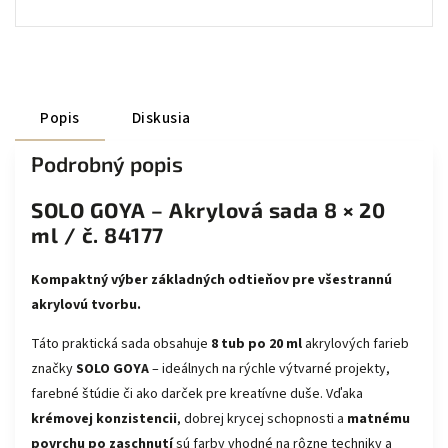
Popis
Diskusia
Podrobný popis
SOLO GOYA – Akrylová sada 8 × 20
ml / č. 84177
Kompaktný výber základných odtieňov pre všestrannú
akrylovú tvorbu.
Táto praktická sada obsahuje
8 tub po 20 ml
akrylových farieb
značky
SOLO GOYA
– ideálnych na rýchle výtvarné projekty,
farebné štúdie či ako darček pre kreatívne duše. Vďaka
krémovej konzistencii
, dobrej krycej schopnosti a
matnému
povrchu po zaschnutí
sú farby vhodné na rôzne techniky a