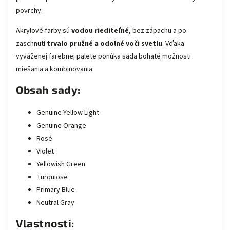
povrchy.
Akrylové farby sú
vodou riediteľné
, bez zápachu a po
zaschnutí
trvalo pružné a odolné voči svetlu
. Vďaka
vyváženej farebnej palete ponúka sada bohaté možnosti
miešania a kombinovania.
Obsah sady:
Genuine Yellow Light
Genuine Orange
Rosé
Violet
Yellowish Green
Turquiose
Primary Blue
Neutral Gray
Vlastnosti: