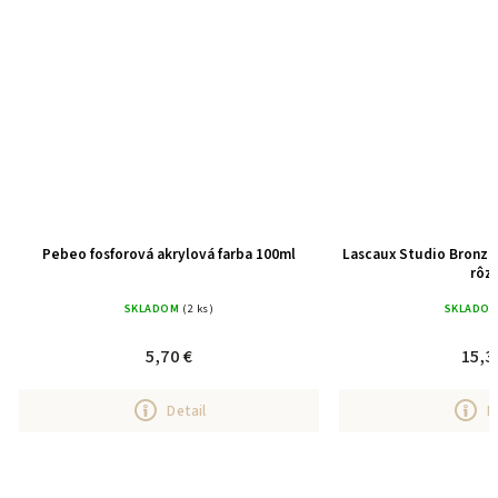
Pebeo fosforová akrylová farba 100ml
Lascaux Studio Bronze 
rôz
SKLADOM
(2 ks)
SKLADO
5,70 €
15,3
Detail
D