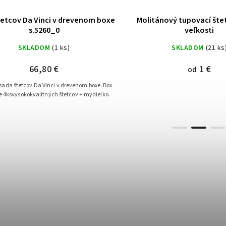
etcov Da Vinci v drevenom boxe
Molitánový tupovací šte
s.5260_0
veľkosti
SKLADOM
(1 ks)
SKLADOM
(21 ks
66,80 €
1 €
od
sada štetcov Da Vinci v drevenom boxe. Box
 4ksvysokokvalitných štetcov + mydielko.