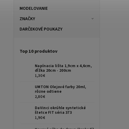
MODELOVANIE
ZNAČKY
DARČEKOVÉ POUKAZY
Top 10 produktov
Napínacia lišta 1,9cm x 4,6cm,
dĺžka 20cm - 200cm
1,30 €
UMTON Olejové farby 20ml,
rôzne odtiene
2,80 €
DaVinci okrúhle syntetické
štetce FIT séria 373
1,90 €