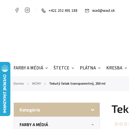
+421 252 491 188
wad@wad.sk
FARBY A MÉDIÁ
ŠTETCE
PLÁTNA
KRESBA
Domov
IKONY
Tekutý šelak transparentný, 250 ml
/
/
Tek
Kategórie
FARBY A MÉDIÁ