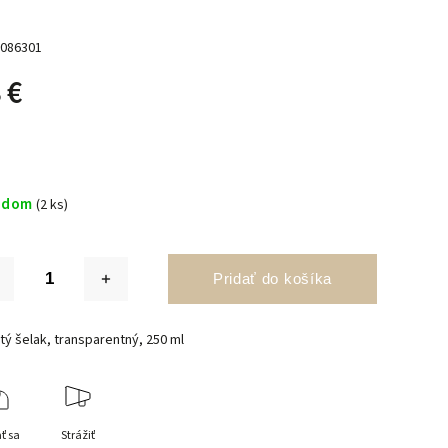
086301
 €
adom
(2 ks)
Pridať do košíka
tý šelak, transparentný, 250 ml
ť sa
Strážiť