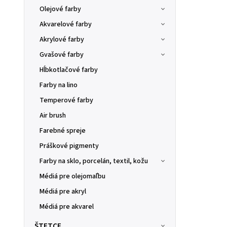
Olejové farby
Akvarelové farby
Akrylové farby
Gvašové farby
Hĺbkotlačové farby
Farby na lino
Temperové farby
Air brush
Farebné spreje
Práškové pigmenty
Farby na sklo, porcelán, textil, kožu
Médiá pre olejomaľbu
Médiá pre akryl
Médiá pre akvarel
ŠTETCE