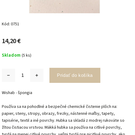
Kód:
0751
14,20 €
Skladom
(5 ks)
Pridať do košíka
Wishab - špongia
Používa sa na pohodlné a bezpečné chemické čistenie plôch na:
papier, steny, stropy, obrazy, frezky, nástenné maľby, tapety,
tapisérie, textil a iné povrchy. Hubka sa skladá z modrej rukoväte so
žltou čistiacou vrstvou. Mäkká hubka sa používa na citlivé povrchy,
tvrdá na menej citlivé povrchy, veľmi tvrdá pre nicitlivé povrchy, ako