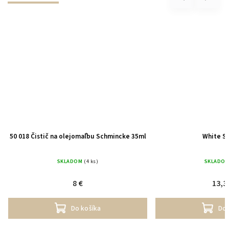
50 018 Čistič na olejomaľbu Schmincke 35ml
White Sp
SKLADOM
(4 ks)
SKLADO
8 €
13,3
Do košíka
Do 