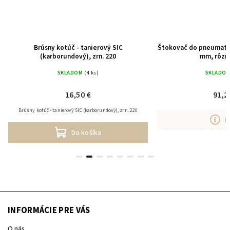
Brúsny kotúč - tanierový SIC
Štokovač do pneumatic
(karborundový), zrn. 220
mm, rôzn
SKLADOM
(4 ks)
SKLADO
16,50 €
91,2
Brúsny kotúč - tanierový SIC (karborundový), zrn. 220
D
Do košíka
INFORMÁCIE PRE VÁS
O nás